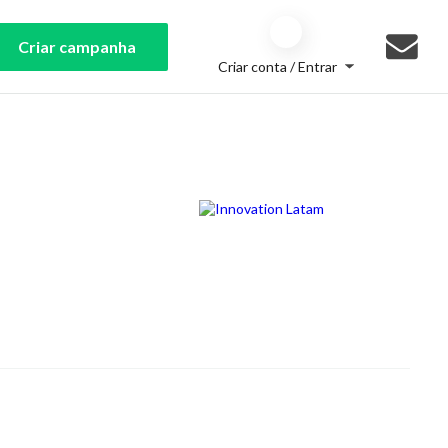
Criar campanha
Criar conta / Entrar