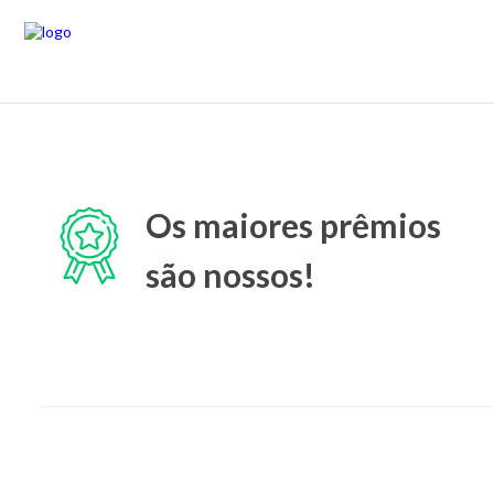
Os maiores prêmios
são nossos!