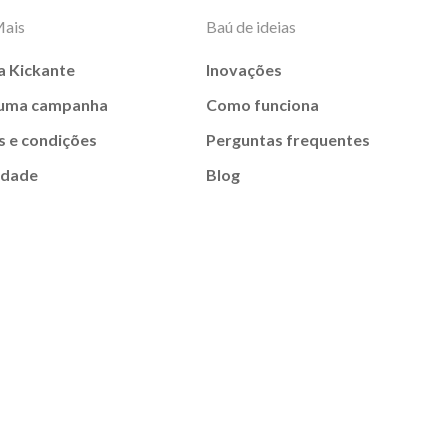
Mais
Baú de ideias
a Kickante
Inovações
 uma campanha
Como funciona
 e condições
Perguntas frequentes
idade
Blog