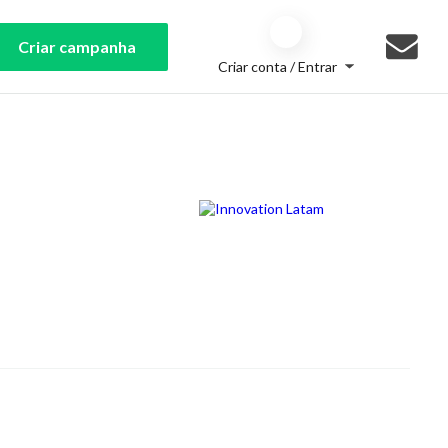
Criar campanha
Criar conta / Entrar