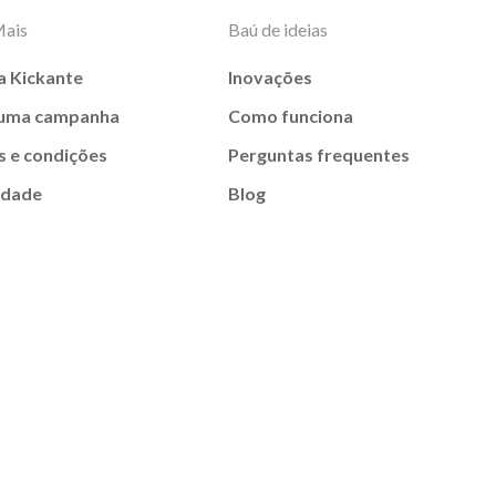
Mais
Baú de ideias
a Kickante
Inovações
 uma campanha
Como funciona
 e condições
Perguntas frequentes
idade
Blog