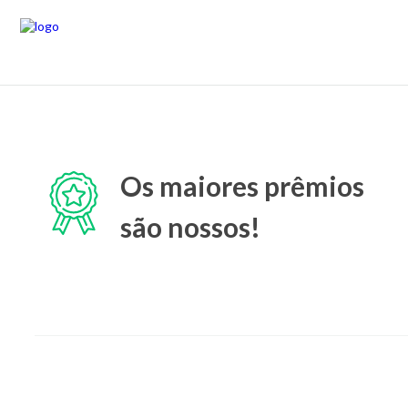
Os maiores prêmios
são nossos!