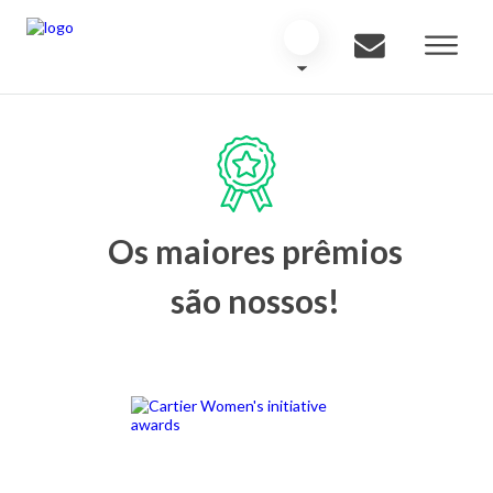
Os maiores prêmios
são nossos!