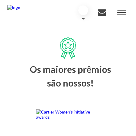
Os maiores prêmios
são nossos!