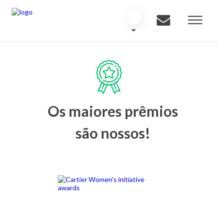
Os maiores prêmios
são nossos!