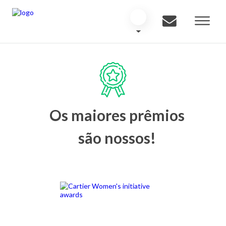
Os maiores prêmios
são nossos!