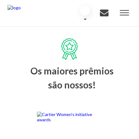
Os maiores prêmios
são nossos!