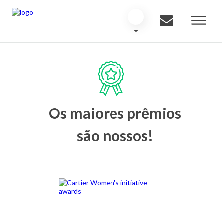
Os maiores prêmios
são nossos!