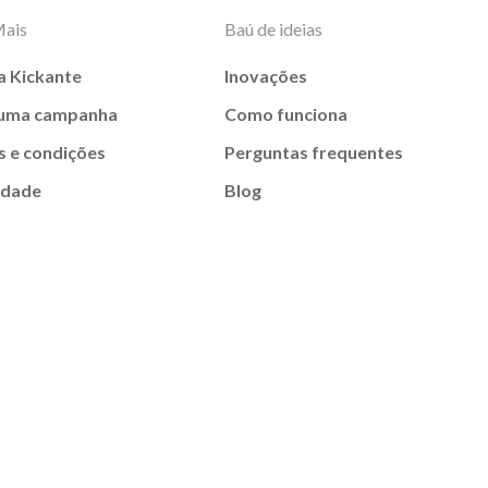
Mais
Baú de ideias
a Kickante
Inovações
 uma campanha
Como funciona
 e condições
Perguntas frequentes
idade
Blog