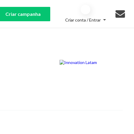
Criar campanha
Criar conta / Entrar