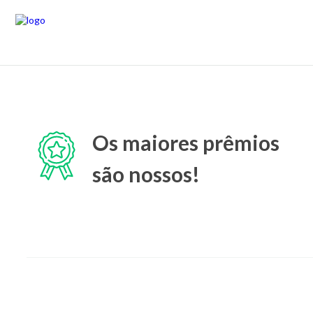
Os maiores prêmios
são nossos!