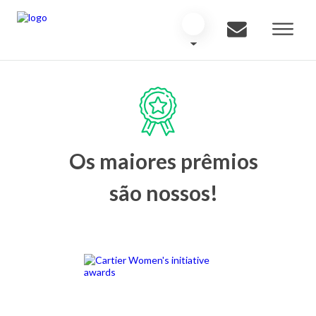
Os maiores prêmios
são nossos!