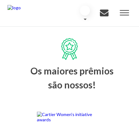
Os maiores prêmios
são nossos!