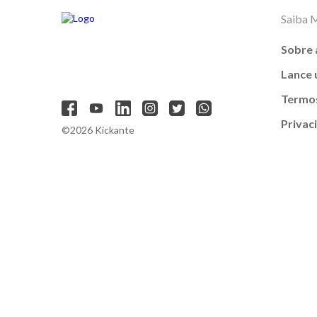
Saiba 
Sobre 
Lance
Termos
Privac
©2026 Kickante