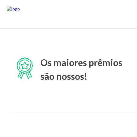
Os maiores prêmios
são nossos!