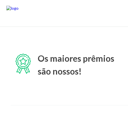
Os maiores prêmios
são nossos!