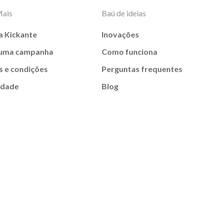
Mais
Baú de ideias
a Kickante
Inovações
 uma campanha
Como funciona
 e condições
Perguntas frequentes
idade
Blog