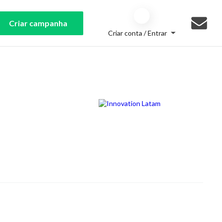
Criar campanha
Criar conta / Entrar