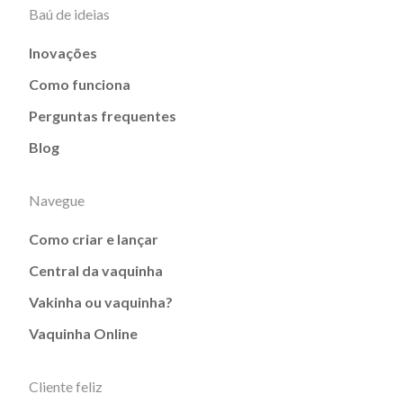
Baú de ideias
Inovações
Como funciona
Perguntas frequentes
Blog
Navegue
Como criar e lançar
Central da vaquinha
Vakinha ou vaquinha?
Vaquinha Online
Cliente feliz