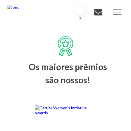
Os maiores prêmios
são nossos!