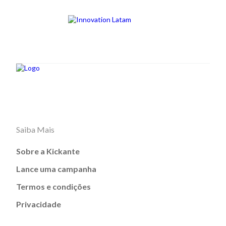
Saiba Mais
Sobre a Kickante
Lance uma campanha
Termos e condições
Privacidade