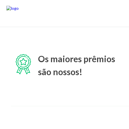
Os maiores prêmios
são nossos!