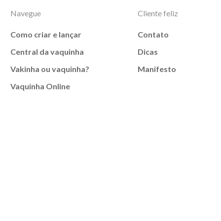
Navegue
Cliente feliz
Como criar e lançar
Contato
Central da vaquinha
Dicas
Vakinha ou vaquinha?
Manifesto
Vaquinha Online