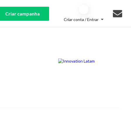
Criar campanha
Criar conta / Entrar