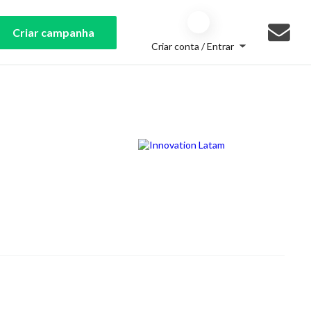
Criar campanha
Criar conta / Entrar