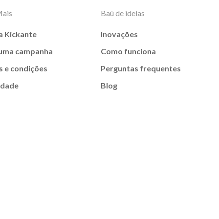
Mais
Baú de ideias
a Kickante
Inovações
 uma campanha
Como funciona
 e condições
Perguntas frequentes
idade
Blog