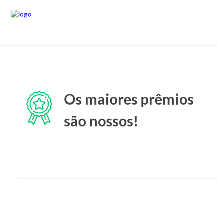
Os maiores prêmios
são nossos!