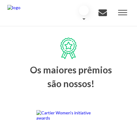
Os maiores prêmios
são nossos!