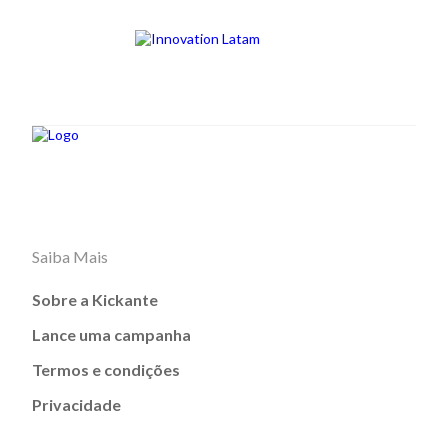
Saiba Mais
Sobre a Kickante
Lance uma campanha
Termos e condições
Privacidade