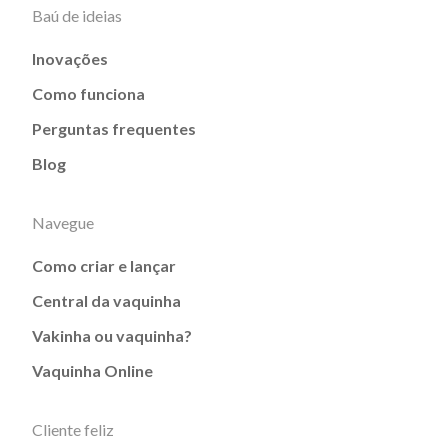
Baú de ideias
Inovações
Como funciona
Perguntas frequentes
Blog
Navegue
Como criar e lançar
Central da vaquinha
Vakinha ou vaquinha?
Vaquinha Online
Cliente feliz