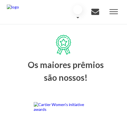
Os maiores prêmios
são nossos!