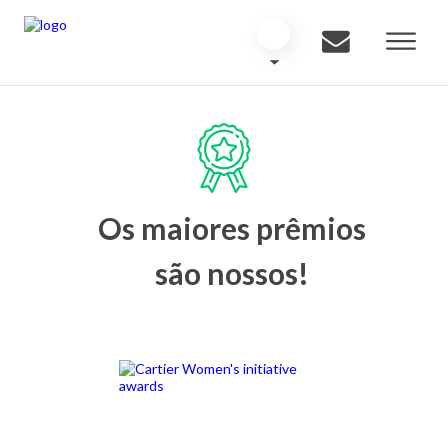
Os maiores prêmios
são nossos!