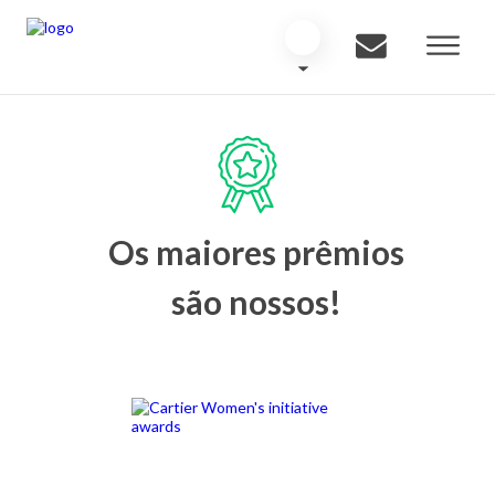
Os maiores prêmios
são nossos!