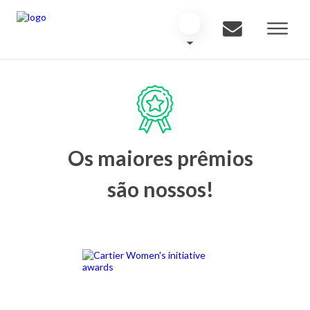
Os maiores prêmios
são nossos!