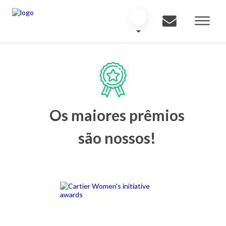
Os maiores prêmios
são nossos!