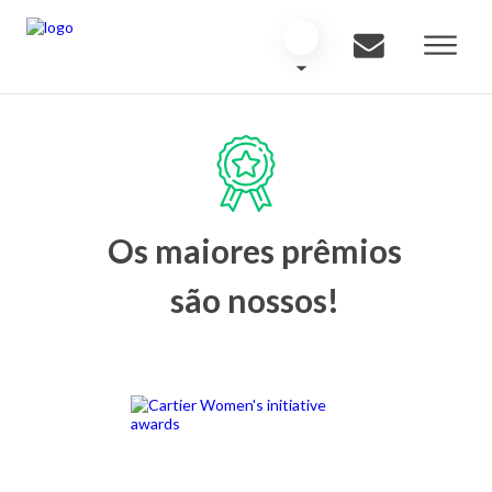
Os maiores prêmios
são nossos!