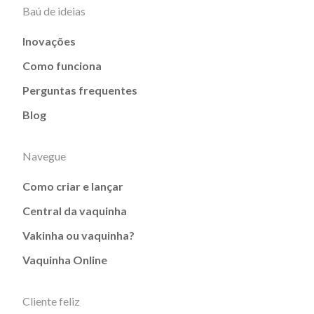
Baú de ideias
Inovações
Como funciona
Perguntas frequentes
Blog
Navegue
Como criar e lançar
Central da vaquinha
Vakinha ou vaquinha?
Vaquinha Online
Cliente feliz