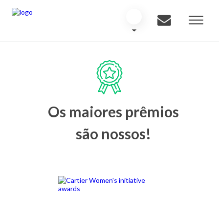
Os maiores prêmios
são nossos!