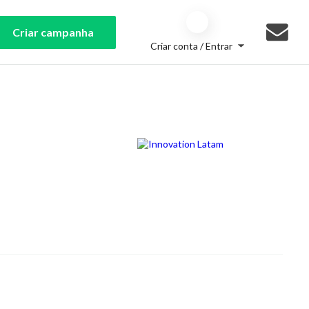
Criar campanha
Criar conta / Entrar