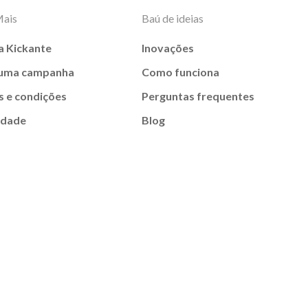
Mais
Baú de ideias
a Kickante
Inovações
 uma campanha
Como funciona
 e condições
Perguntas frequentes
idade
Blog