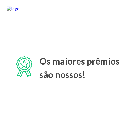
Os maiores prêmios
são nossos!