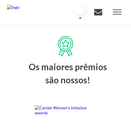
Os maiores prêmios
são nossos!