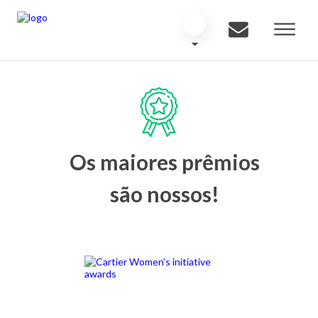
Os maiores prêmios
são nossos!