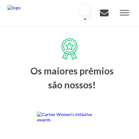
Os maiores prêmios
são nossos!