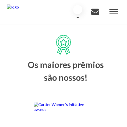
Os maiores prêmios
são nossos!