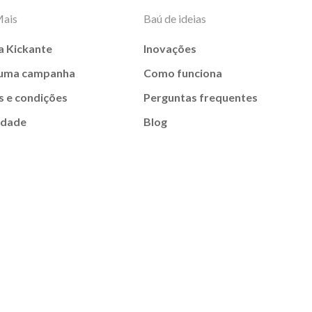
Mais
Baú de ideias
a Kickante
Inovações
 uma campanha
Como funciona
 e condições
Perguntas frequentes
idade
Blog