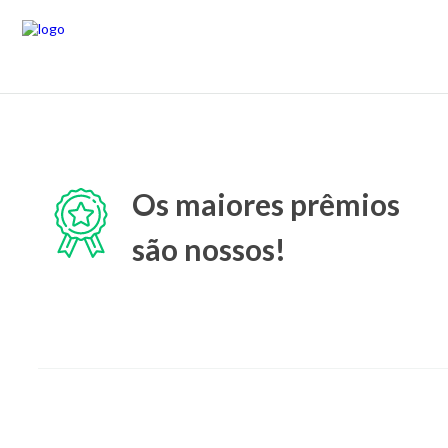
Os maiores prêmios
são nossos!