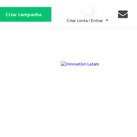
Criar campanha
Criar conta / Entrar