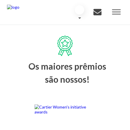
Os maiores prêmios
são nossos!