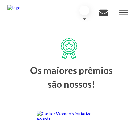
Os maiores prêmios
são nossos!