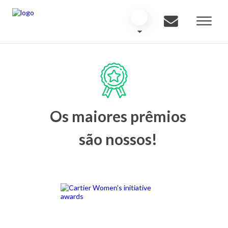
Os maiores prêmios
são nossos!