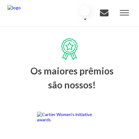
Os maiores prêmios
são nossos!