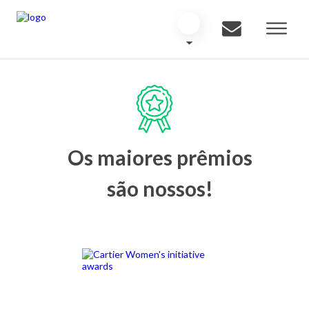
Os maiores prêmios
são nossos!