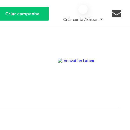
Criar campanha
Criar conta / Entrar