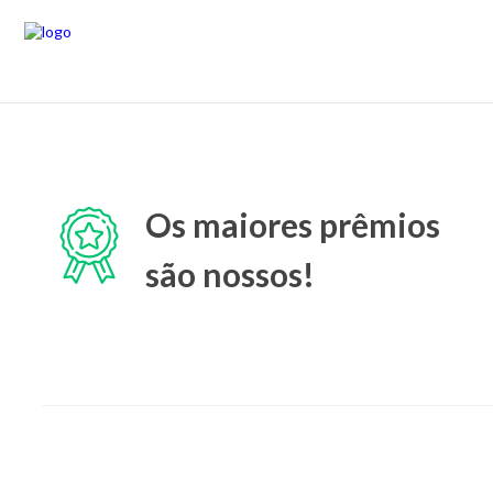
Os maiores prêmios
são nossos!