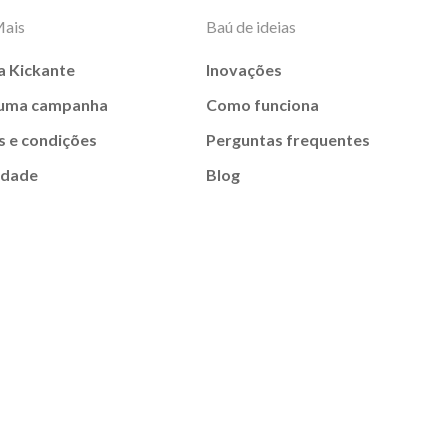
Mais
Baú de ideias
a Kickante
Inovações
 uma campanha
Como funciona
 e condições
Perguntas frequentes
idade
Blog