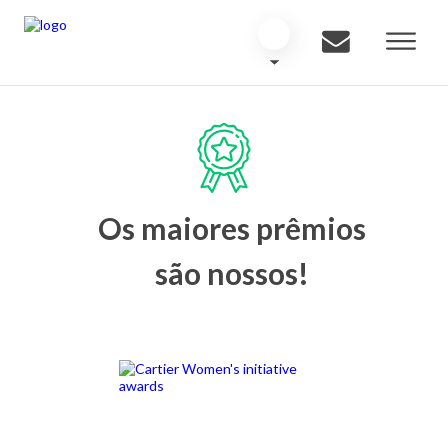
Os maiores prêmios
são nossos!