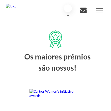
Os maiores prêmios
são nossos!