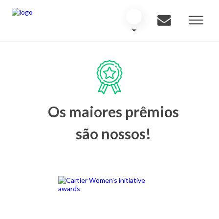
Os maiores prêmios
são nossos!