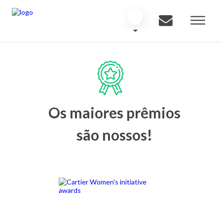
Os maiores prêmios
são nossos!