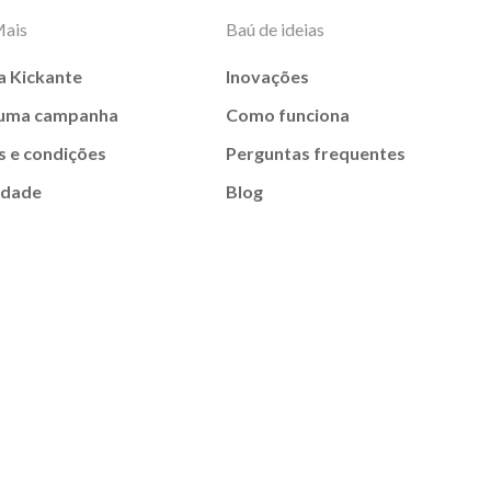
Mais
Baú de ideias
a Kickante
Inovações
 uma campanha
Como funciona
 e condições
Perguntas frequentes
idade
Blog