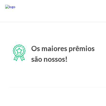
Os maiores prêmios
são nossos!