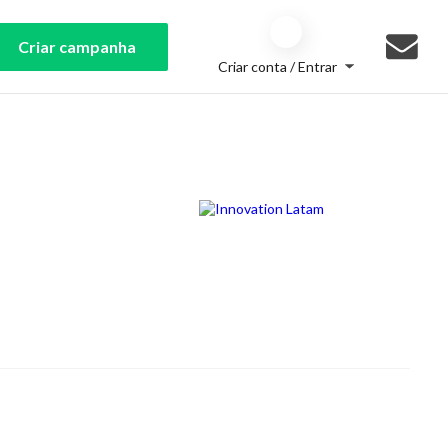
Criar campanha
Criar conta / Entrar