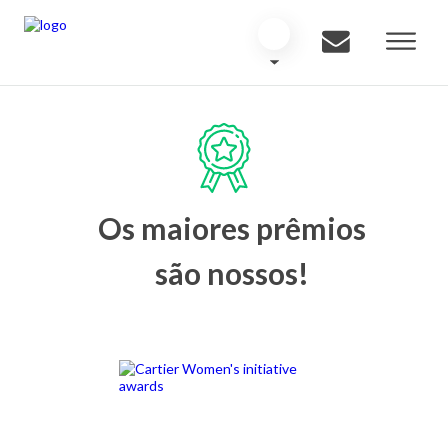
Os maiores prêmios
são nossos!