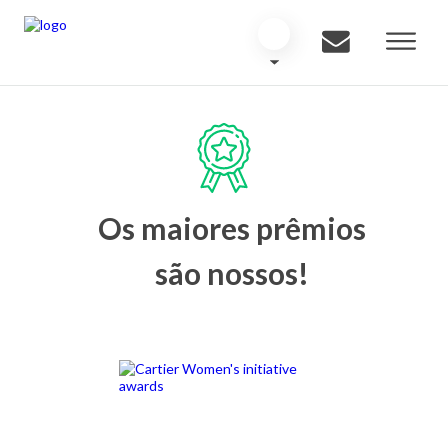
Os maiores prêmios
são nossos!