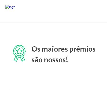
Os maiores prêmios
são nossos!