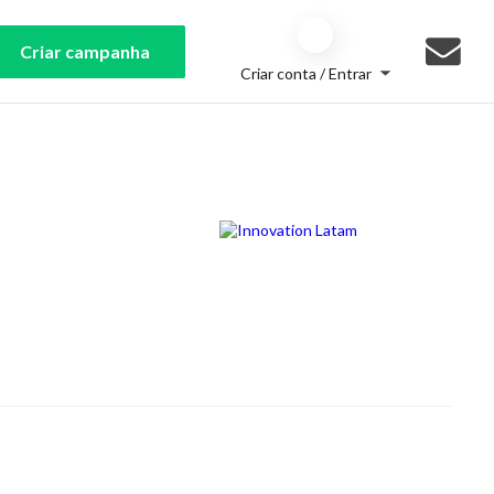
Criar campanha
Criar conta / Entrar