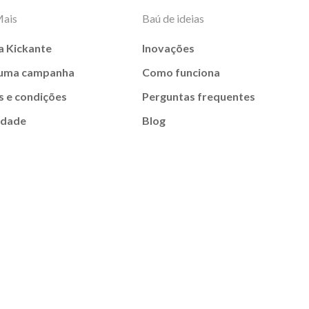
Mais
Baú de ideias
a Kickante
Inovações
 uma campanha
Como funciona
 e condições
Perguntas frequentes
idade
Blog