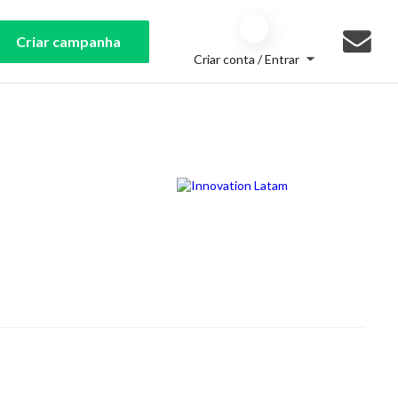
Criar campanha
Criar conta / Entrar