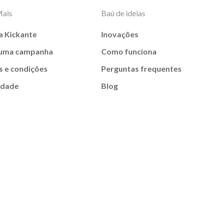
Mais
Baú de ideias
a Kickante
Inovações
 uma campanha
Como funciona
 e condições
Perguntas frequentes
idade
Blog