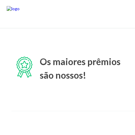
Os maiores prêmios
são nossos!