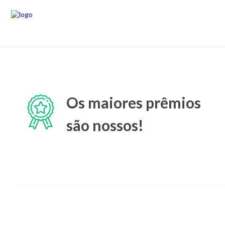
Os maiores prêmios
são nossos!