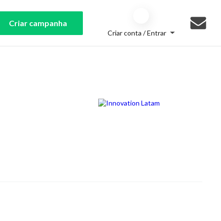
Criar campanha
Criar conta / Entrar