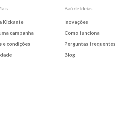
Mais
Baú de ideias
a Kickante
Inovações
 uma campanha
Como funciona
 e condições
Perguntas frequentes
idade
Blog