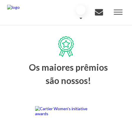
Os maiores prêmios
são nossos!