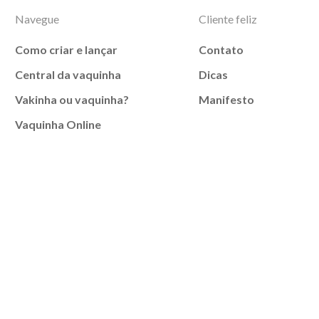
Navegue
Cliente feliz
Como criar e lançar
Contato
Central da vaquinha
Dicas
Vakinha ou vaquinha?
Manifesto
Vaquinha Online