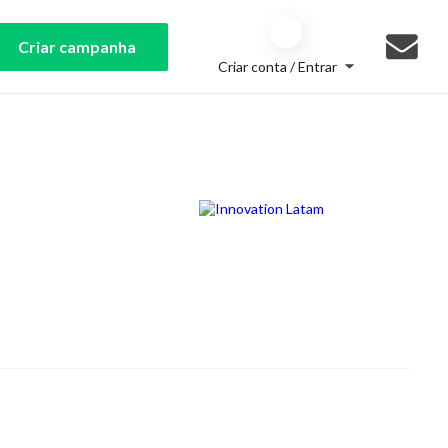
Criar campanha
Criar conta / Entrar