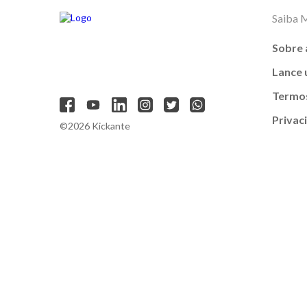
Saiba 
Sobre 
Lance
Termos
Privac
©2026 Kickante