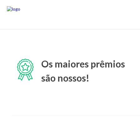
Os maiores prêmios
são nossos!