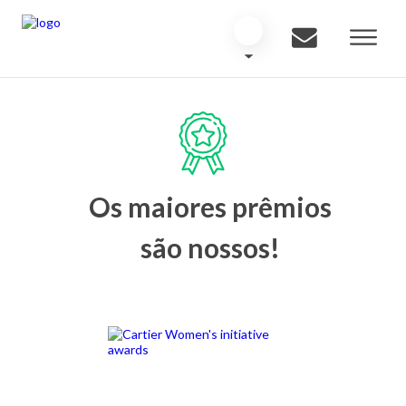
Os maiores prêmios
são nossos!